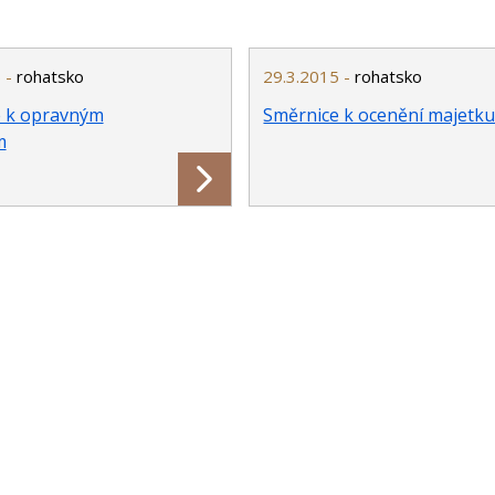
 -
rohatsko
29.3.2015 -
rohatsko
 k opravným
Směrnice k ocenění majetk
m