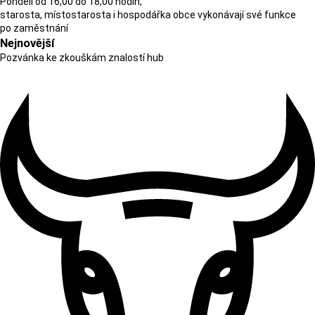
Pondělí od 16,00 do 18,00 hodin,
starosta, místostarosta i hospodářka obce vykonávají své funkce
po zaměstnání
Nejnovější
Pozvánka ke zkouškám znalostí hub