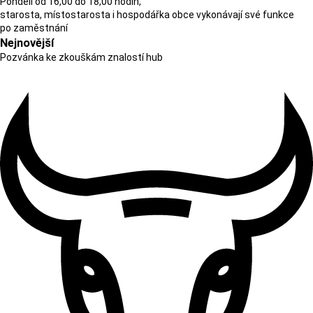
Pondělí od 16,00 do 18,00 hodin,
starosta, místostarosta i hospodářka obce vykonávají své funkce
po zaměstnání
Nejnovější
Pozvánka ke zkouškám znalostí hub