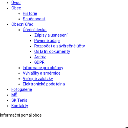
Úvod
Obec
Historie
Současnost
Obecní úřad
Úřední deska
Zápisy a usnesení
Povinné údaje
Rozpočet a závěrečné účty
Ostatní dokumenty
Archiv
GDPR
Informace pro občany
Vyhlášky a směrnice
Veřejné zakázky
Elektronická podatelna
Fotogalerie
MŠ
SK Tenis
Kontakty
Informační portál obce