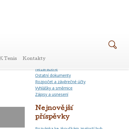
Rubriky
Archiv
K Tenis
Kontakty
Informace pro občany
Nezařazené
Ostatní dokumenty
Rozpočet a závěrečné účty
Vyhlášky a směrnice
Zápisy a usnesení
Nejnovější
příspěvky
Pozvánka ke zkouškám znalostí hub