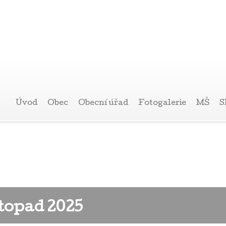
Úvod
Obec
Obecní úřad
Fotogalerie
MŠ
S
topad 2025