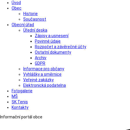
Úvod
Obec
Historie
Současnost
Obecní úřad
Úřední deska
Zápisy a usnesení
Povinné údaje
Rozpočet a závěrečné účty
Ostatní dokumenty
Archiv
GDPR
Informace pro občany
Vyhlášky a směrnice
Veřejné zakázky
Elektronická podatelna
Fotogalerie
MŠ
SK Tenis
Kontakty
Informační portál obce