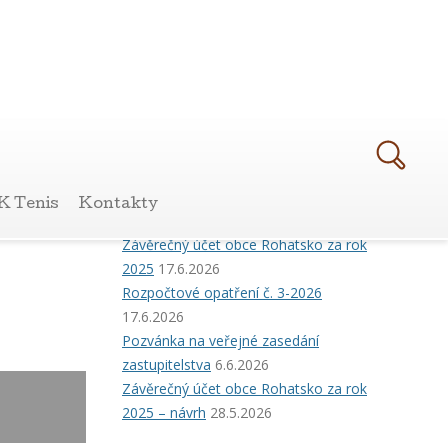
Poslední příspěvky
Pozvánka ke zkouškám znalostí hub
K Tenis
Kontakty
20.7.2026
Závěrečný účet obce Rohatsko za rok
2025
17.6.2026
Rozpočtové opatření č. 3-2026
17.6.2026
Pozvánka na veřejné zasedání
zastupitelstva
6.6.2026
Závěrečný účet obce Rohatsko za rok
2025 – návrh
28.5.2026