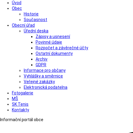
Úvod
Obec
Historie
Současnost
Obecní úřad
Úřední deska
Zápisy a usnesení
Povinné údaje
Rozpočet a závěrečné účty
Ostatní dokumenty
Archiv
GDPR
Informace pro občany
Vyhlášky a směrnice
Veřejné zakázky
Elektronická podatelna
Fotogalerie
MŠ
SK Tenis
Kontakty
Informační portál obce