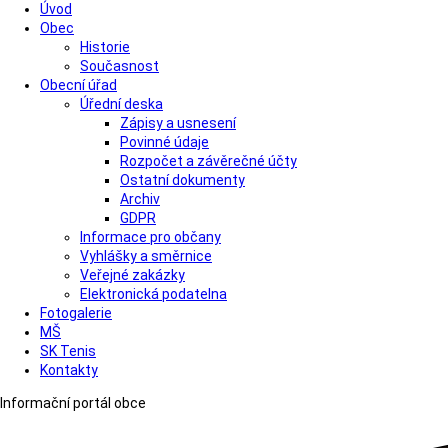
Úvod
Obec
Historie
Současnost
Obecní úřad
Úřední deska
Zápisy a usnesení
Povinné údaje
Rozpočet a závěrečné účty
Ostatní dokumenty
Archiv
GDPR
Informace pro občany
Vyhlášky a směrnice
Veřejné zakázky
Elektronická podatelna
Fotogalerie
MŠ
SK Tenis
Kontakty
Informační portál obce