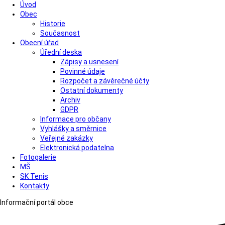
Úvod
Obec
Historie
Současnost
Obecní úřad
Úřední deska
Zápisy a usnesení
Povinné údaje
Rozpočet a závěrečné účty
Ostatní dokumenty
Archiv
GDPR
Informace pro občany
Vyhlášky a směrnice
Veřejné zakázky
Elektronická podatelna
Fotogalerie
MŠ
SK Tenis
Kontakty
Informační portál obce