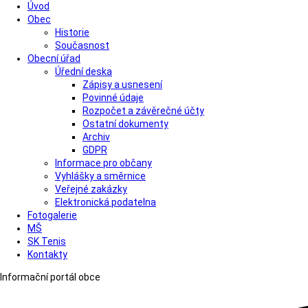
Úvod
Obec
Historie
Současnost
Obecní úřad
Úřední deska
Zápisy a usnesení
Povinné údaje
Rozpočet a závěrečné účty
Ostatní dokumenty
Archiv
GDPR
Informace pro občany
Vyhlášky a směrnice
Veřejné zakázky
Elektronická podatelna
Fotogalerie
MŠ
SK Tenis
Kontakty
Informační portál obce